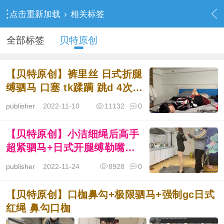
点击重新加载
›
相关标签
全部标签
贝特原创
【贝特原创】裤里丝 日式折腿
缚驷马 口塞 tk蹂躏 跳d 4次强
制
publisher
2022-11-10
11132
0
【贝特原创】小洁细绳后高手
超紧驷马+日式开腿缚勒嘴驷
马 跪走 提放 小玩具强制gc
publisher
2022-11-24
8928
0
【贝特原创】口枷鼻勾+极限驷马+强制gc日式
红绳 鼻勾口枷