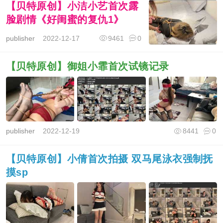
【贝特原创】小洁小艺首次露
脸剧情《好闺蜜的复仇1》
publisher
2022-12-17
9461
0
【贝特原创】御姐小霏首次试镜记录
publisher
2022-12-19
8441
0
【贝特原创】小倩首次拍摄 双马尾泳衣强制抚
摸sp