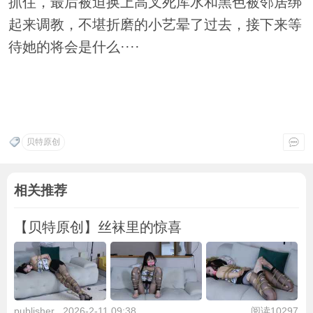
抓住，最后被迫换上高叉死库水和黑色被邻居绑
起来调教，不堪折磨的小艺晕了过去，接下来等
待她的将会是什么····
贝特原创
相关推荐
【贝特原创】丝袜里的惊喜
publisher
2026-2-11 09:38
阅读10297