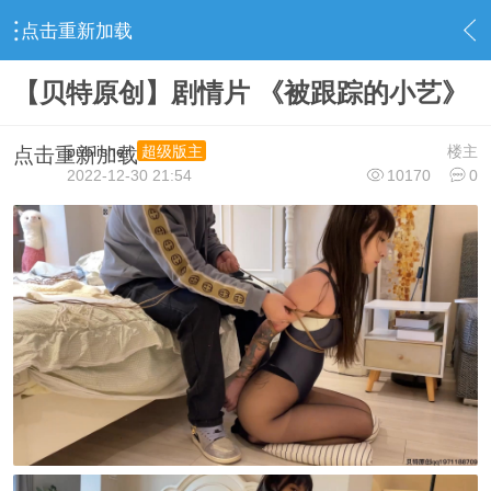
点击重新加载
›
视频下载区
›
最新资源
›
内容
【贝特原创】剧情片 《被跟踪的小艺》
publisher
楼主
超级版主
点击重新加载
2022-12-30 21:54
10170
0