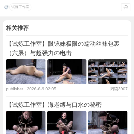
试炼工作室
相关推荐
【试炼工作室】眼镜妹极限の蠕动丝袜包裹
（六层）与超强力の电击
publisher
2026-6-9 02:05
阅读3907
【试炼工作室】海老缚与口水の秘密