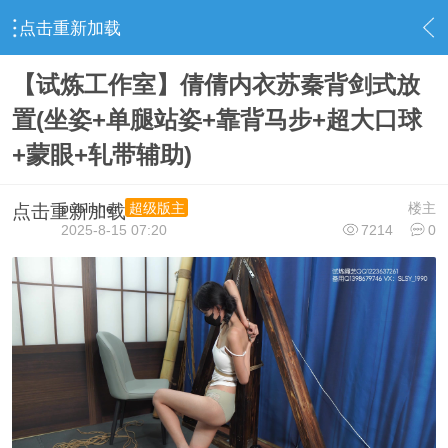
点击重新加载
›
视频下载区
›
最新资源
›
内容
【试炼工作室】倩倩内衣苏秦背剑式放
置(坐姿+单腿站姿+靠背马步+超大口球
+蒙眼+轧带辅助)
publisher
楼主
超级版主
点击重新加载
2025-8-15 07:20
7214
0