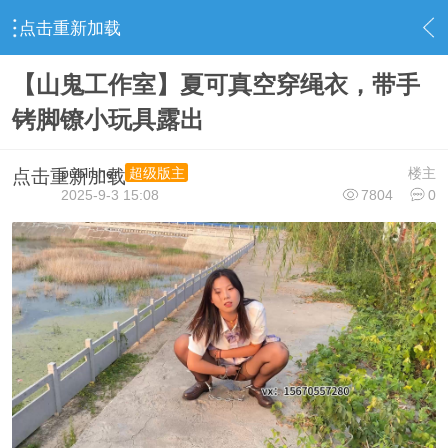
点击重新加载
›
视频下载区
›
最新资源
›
内容
【山鬼工作室】夏可真空穿绳衣，带手
铐脚镣小玩具露出
publisher
楼主
超级版主
点击重新加载
2025-9-3 15:08
7804
0