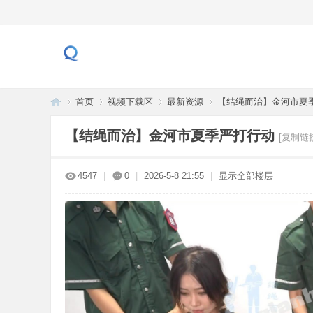
首页
视频下载区
最新资源
【结绳而治】金河市夏
【结绳而治】金河市夏季严打行动
[复制链
青
»
›
›
›
4547
|
0
|
2026-5-8 21:55
|
显示全部楼层
兰