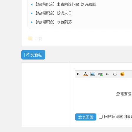
•
【结绳而治】末路间谍问吊 刘诗颖版
•
【结绳而治】贱谍末日
•
【结绳而治】冰色陨落
回复
发新帖
您需要登
回帖后跳转到最
发表回复