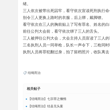
绪。
三人依次被带出死囚牢，看守依次宣读死刑执行命
别令三人更换上路时的衣服，后上绑，戴脚镣。
看守依次在三人的胸前贴上了写有罪名、姓名的白
前往公判大会前，看守依次绑了三人的舌头。
三人被押往公判大会，大会主持人员宣读了三人的
三名执刑人员一同举枪，队长一声令下，三枪同时
执刑人员将罪犯翻过身，拍了留档照片，收队离去
结绳而治
相关帖子
•
【结绳而治】七宗罪之懒惰
•
【结绳而治】结县无头案