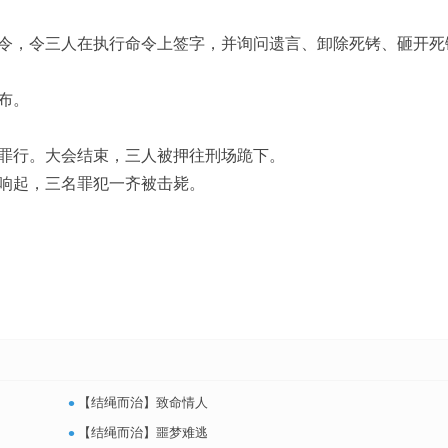
令，令三人在执行命令上签字，并询问遗言、卸除死铐、砸开死
布。
罪行。大会结束，三人被押往刑场跪下。
响起，三名罪犯一齐被击毙。
•
【结绳而治】致命情人
•
【结绳而治】噩梦难逃