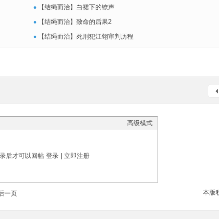
•
【结绳而治】白裙下的镣声
•
【结绳而治】致命的后果2
•
【结绳而治】死刑犯江翎审判历程
高级模式
录后才可以回帖
登录
|
立即注册
本版
后一页