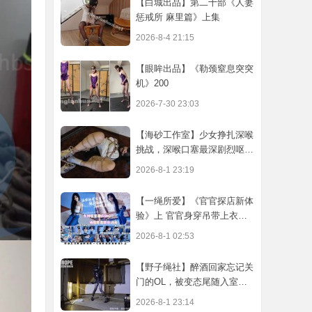
【白城出品】第二十部《人妻
惩戒所 麻里篇》上集
2026-8-4 21:15
【眼眸出品】《勒颈窒息突突
机》200
2026-7-30 23:03
【海砂工作室】少女挣扎深喉
挑战，深喉口塞最深剧烈呕
吐，啵啵贝
2026-8-1 23:19
【一绳所爱】《官官探店新体
验》上 官官身穿吊带上衣牛
仔裤体验
2026-8-1 02:53
【野子绳社】醉酒回家忘记关
门的OL，被变态尾随入室肆
意调教
2026-8-1 23:14