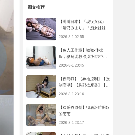
图文推荐
【绳缚日本】「现役女优」
「清乃みより」「痴女妹妹」
♡哥哥♡不
2026-8-1 02:55
【象人工作室】嗷嗷-体操
服，驷马调教 伪装捆绑带走
50min剧情向
2026-8-1 23:45
【夜鸣狐】【异地控制】【强
制高潮】【胸部按摩器】【阳
具口球】
2026-8-1 23:16
【欢乐谷原创】彻底洛维厕奴
的芝芝
2026-8-1 23:17