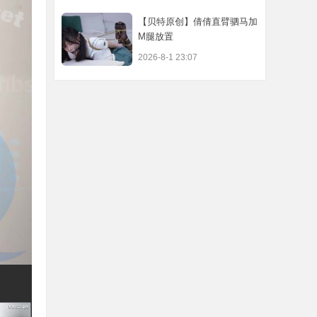
【贝特原创】倩倩直臂驷马加
M腿放置
2026-8-1 23:07