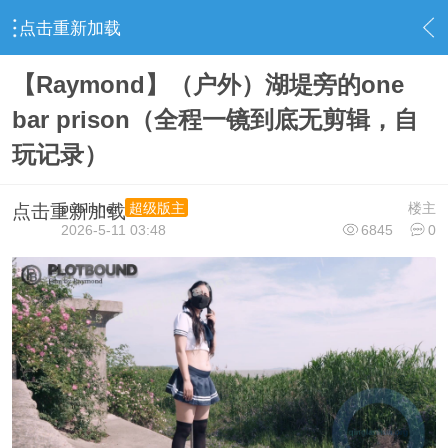
点击重新加载
›
视频下载区
›
最新资源
›
内容
【Raymond】（户外）湖堤旁的one
bar prison（全程一镜到底无剪辑，自
玩记录）
publisher
楼主
超级版主
点击重新加载
2026-5-11 03:48
6845
0