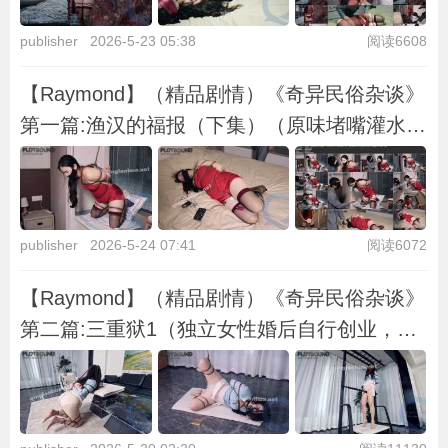
publisher
2026-5-23 05:38
阅读6608
【Raymond】（精品剧情）《奇异民俗杂谈》
第一篇:渔汉的福报（下集）（原味堵嘴灌水/
夹鼻子迫使用嘴吸气/电击刺轮/失禁/清洗/驷马
+电击放置）
publisher
2026-5-24 07:41
阅读6072
【Raymond】（精品剧情）《奇异民俗杂谈》
第二篇:三重狱1（独立女性婚后自行创业，却
被村民冤枉成不守妇道，被执行族规以惩戒和
驯化）