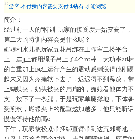
游客,本付费内容需要支付
1钻石
才能浏览
简介：
经过前一天的“特训”玩家的接受度开始变高了，
第二天的特训内容会是什么呢？
媚娘和水儿把玩家五花吊绑在工作室二楼平台
上，连jj上都用绳子吊上了4个zd棒，大功率zd棒
的自重加上疯狂运行产生的震动感刺激得他刚硬
起来又因为疼痛软下去了，迟迟得不到释放，带
上蝴蝶夹，奶头被夹的扁扁的，媚娘看他体力不
支，放下了一条腿，于是玩家单腿撑地，下体备
受煎熬，蝴蝶夹上的配重越加越多，他只能听话
慢慢等待他的高c
下午，玩家被松紧带捆绑直臂带到这荒郊野地，
小鸟上还拴着两个zd棒，走路颤颤巍巍。雨后的