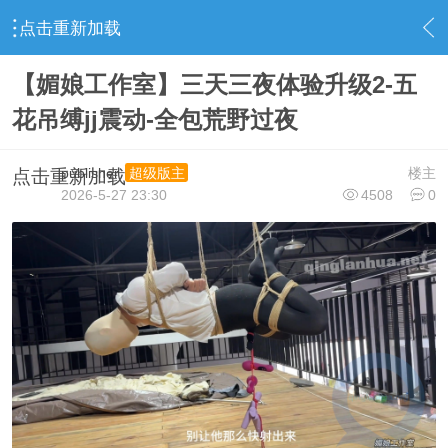
点击重新加载
›
视频下载区
›
最新资源
›
内容
【媚娘工作室】三天三夜体验升级2-五
花吊缚jj震动-全包荒野过夜
publisher
楼主
超级版主
点击重新加载
2026-5-27 23:30
4508
0